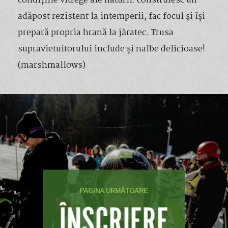
condițiile vitrege ale naturii: construiesc un
adăpost rezistent la intemperii, fac focul și își
prepară propria hrană la jăratec. Trusa
supravietuitorului include și nalbe delicioase!
(marshmallows)
PAGINA URMĂTOARE
ÎNSCRIERE