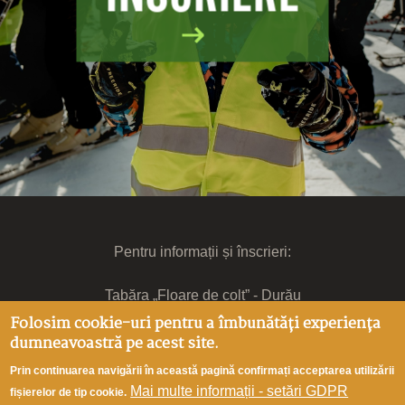
Pentru informații și înscrieri:
Tabăra „Floare de colț” - Durău
Mitropolia Moldovei și Bucovinei - Arhiepiscopia Iașilor
Folosim cookie-uri pentru a îmbunătăți experiența
Bd. Ștefan cel Mare și Sfânt, nr. 14, et III, Iași, 700.064
dumneavoastră pe acest site.
0766.092.245
Prin continuarea navigării în această pagină confirmați acceptarea utilizării
Mai multe informații - setări GDPR
fișierelor de tip cookie.