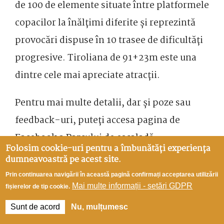
de 100 de elemente situate între platformele
copacilor la înălțimi diferite și reprezintă
provocări dispuse în 10 trasee de dificultăți
progresive. Tiroliana de 91+23m este una
dintre cele mai apreciate atracții.
Pentru mai multe detalii, dar și poze sau
feedback-uri, puteți accesa pagina de
Facebook a Parcului de escaladă
Folosim cookie-uri pentru a îmbunătăți experiența
apăsând
aici
.
dumneavoastră pe acest site.
Prin continuarea navigării în această pagină confirmați acceptarea utilizării
Mai multe informații - setări GDPR
fișierelor de tip cookie.
Sunt de acord
Nu, mulțumesc