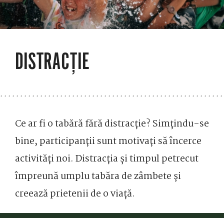
DISTRACȚIE
Ce ar fi o tabără fără distracție? Simțindu-se
bine, participanții sunt motivați să încerce
activități noi. Distracția și timpul petrecut
împreună umplu tabăra de zâmbete și
creează prietenii de o viață.