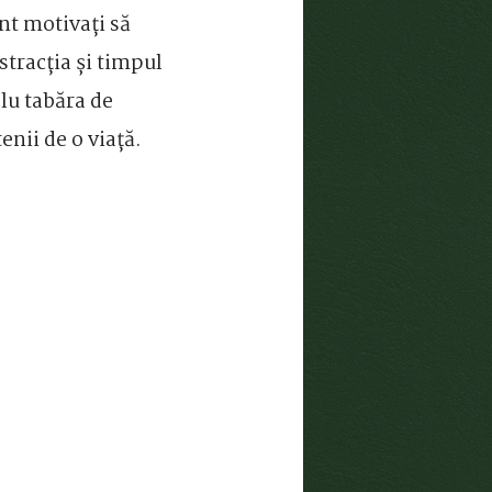
unt motivați să
istracția și timpul
u tabăra de
enii de o viață.