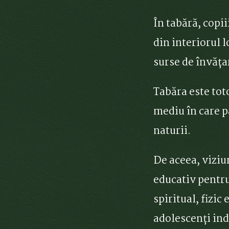
În tabără, copii
din interiorul l
surse de învăța
Tabăra este tot
mediu în care p
naturii.
De aceea, viziu
educativ pentru 
spiritual, fizic
adolescenți ind