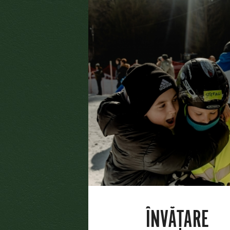
ÎNVĂȚARE