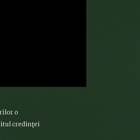
rilor o
itul credinței