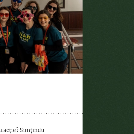
istracție? Simțindu-