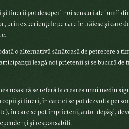
i și tinerii pot desoperi noi sensuri ale lumii di
or, prin experiențele pe care le trăiesc și care d
re.
odată o alternativă sănătoasă de petrecere a tim
articipanții leagă noi prietenii și se bucură de 
nea noastră se referă la crearea unui mediu sigur
copii și tineri, în care ei se pot dezvolta pers
 etc), în care se pot împrieteni, auto-depăși, de
ependenți și responsabili.