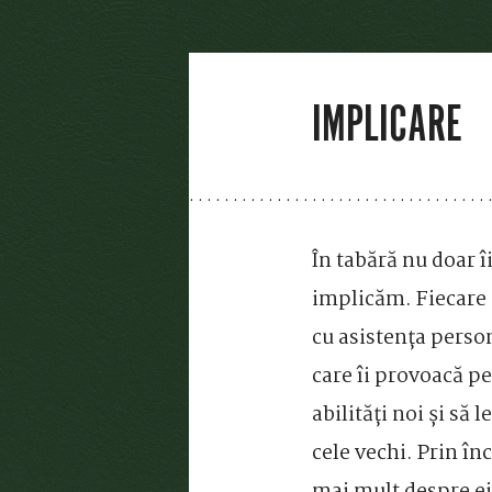
IMPLICARE
În tabără nu doar îi
implicăm. Fiecare 
cu asistența person
care îi provoacă pe
abilități noi și să
cele vechi. Prin în