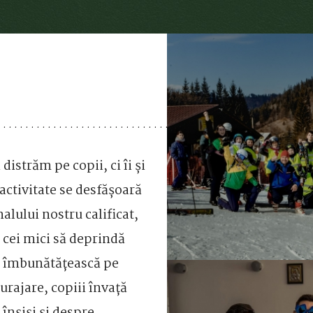
 distrăm pe copii, ci îi și
activitate se desfășoară
alului nostru calificat,
 cei mici să deprindă
 le îmbunătățească pe
curajare, copiii învață