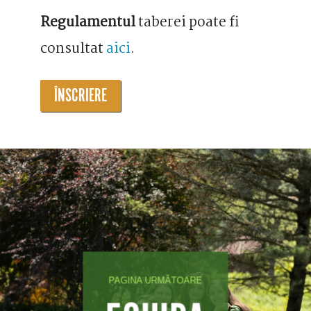
Regulamentul
taberei poate fi
consultat
aici
.
ÎNSCRIERE
PAGINA URMĂTOARE