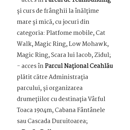
- acces în
Parcul de Teambuilding
și curs de frânghii la înălțime
mare și mică, cu jocuri din
categoria: Platfome mobile, Cat
Walk, Magic Ring, Low Mohawk,
Magic Ring, Scara lui Iacob, Zidul;
- acces în
Parcul Național Ceahlău
plătit către Administrația
parcului, și organizarea
drumețiilor cu destinația Vârful
Toaca 1904m, Cabana Fântânele
sau Cascada Duruitoarea;