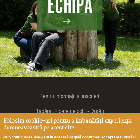
ECHIPA
Pentru informații și înscrieri:
Tabăra „Floare de colț” - Durău
Mitropolia Moldovei și Bucovinei - Arhiepiscopia Iașilor
Folosim cookie-uri pentru a îmbunătăți experiența
Bd. Ștefan cel Mare și Sfânt, nr. 14, et III, Iași, 700.064
dumneavoastră pe acest site.
0766.092.245
Prin continuarea navigării în această pagină confirmați acceptarea utilizării