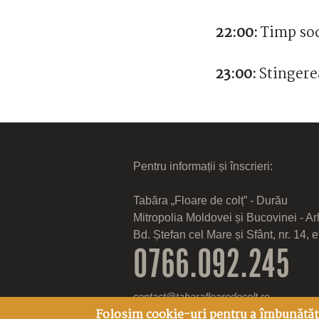
22:00:
Timp soc
23:00:
Stinger
Pentru informații și înscrieri:
Tabăra „Floare de colț” - Durău
Mitropolia Moldovei și Bucovinei - Ar
Bd. Ștefan cel Mare și Sfânt, nr. 14, et
0766.092.245
contact@tabarafloaredecolt.ro
Folosim cookie-uri pentru a îmbunătăț