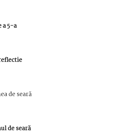
e a 5-a
eflectie
ea de seară
ul de seară