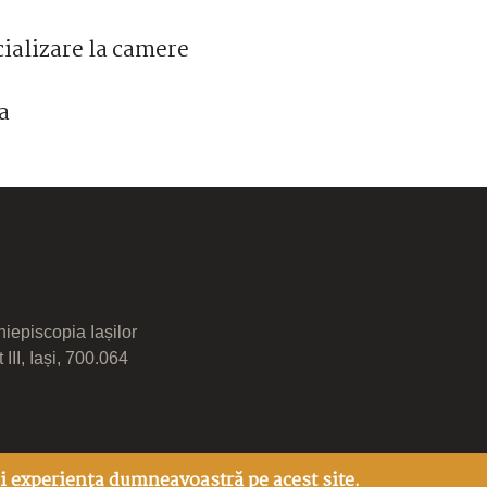
ializare la camere
ea
hiepiscopia Iașilor
 III, Iași, 700.064
i experiența dumneavoastră pe acest site.