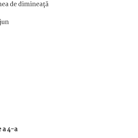
ea de dimineață
jun
e a 4-a