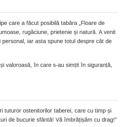
hipe care a făcut posibilă tabăra „Floare de
rumoase, rugăciune, prietenie și natură. A venit
și personal, iar asta spune totul despre cât de
și valoroasă, în care s-au simțit în siguranță,
 tuturor ostenitorilor taberei, care cu timp și
nturi de bucurie sfântă! Vă îmbrățișăm cu drag!”