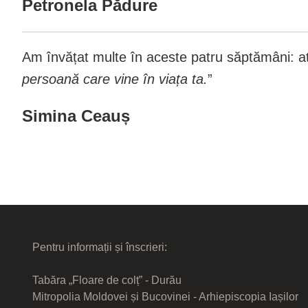
Petronela Pădure
Am învățat multe în aceste patru săptămâni: atât
persoană care vine în viața ta.
”
Simina Ceauș
Pagini
Pentru informații și înscrieri:
Tabăra „Floare de colț” - Durău
Mitropolia Moldovei și Bucovinei - Arhiepiscopia Iașilor