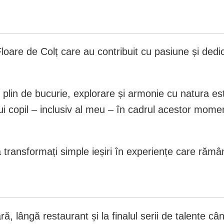
Floare de Colț care au contribuit cu pasiune și dedi
 plin de bucurie, explorare și armonie cu natura e
rui copil – inclusiv al meu – în cadrul acestor momen
ă transformați simple ieșiri în experiențe care rămân
ă, lângă restaurant și la finalul serii de talente