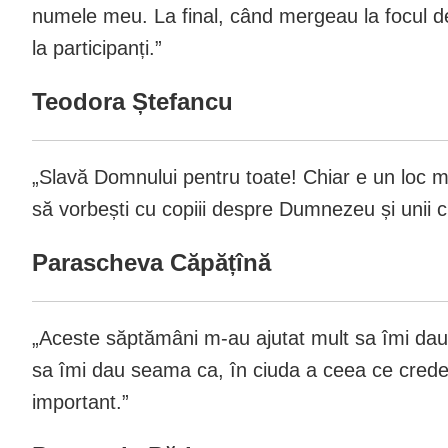
numele meu. La final, când mergeau la focul de
la participanți.”
Teodora Ștefancu
„Slavă Domnului pentru toate! Chiar e un loc mi
să vorbești cu copiii despre Dumnezeu și unii ch
Parascheva Căpățînă
„Aceste săptămâni m-au ajutat mult sa îmi dau
sa îmi dau seama ca, în ciuda a ceea ce crede
important.”