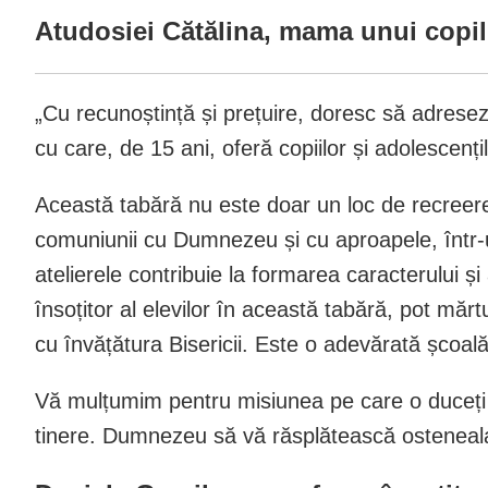
Atudosiei Cătălina, mama unui copil
„Cu recunoștință și prețuire, doresc să adresez 
cu care, de 15 ani, oferă copiilor și adolescențil
Această tabără nu este doar un loc de recreere, 
comuniunii cu Dumnezeu și cu aproapele, într-un
atelierele contribuie la formarea caracterului și
însoțitor al elevilor în această tabără, pot mărtu
cu învățătura Bisericii. Este o adevărată școală a
Vă mulțumim pentru misiunea pe care o duceți mai
tinere. Dumnezeu să vă răsplătească osteneala 