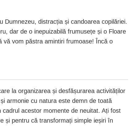
cu Dumnezeu, distracția și candoarea copilăriei.
ru, dar de o inepuizabilă frumusețe și o Floare
ță vă vom păstra amintiri frumoase! Încă o
care la organizarea și desfășurarea activităților
re și armonie cu natura este demn de toată
în cadrul acestor momente de neuitat. Ați fost
re și pentru că transformați simple ieșiri în