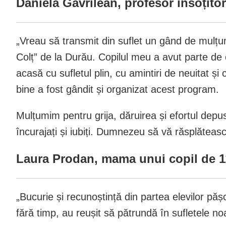
Daniela Gavrilean, profesor însoțitor
„Vreau să transmit din suflet un gând de mulțumi
Colț” de la Durău. Copilul meu a avut parte de o
acasă cu sufletul plin, cu amintiri de neuitat ș
bine a fost gândit și organizat acest program.
Mulțumim pentru grija, dăruirea și efortul depus
încurajați și iubiți. Dumnezeu să vă răsplăteasc
Laura Prodan, mama unui copil de 1
„Bucurie și recunoștință din partea elevilor păș
fără timp, au reușit să pătrundă în sufletele n