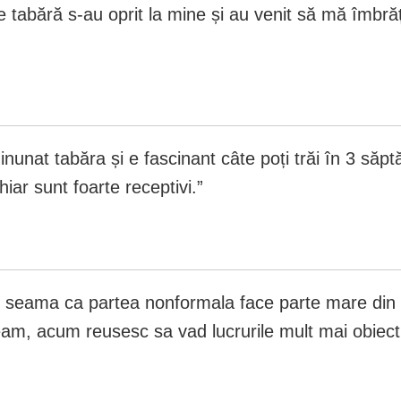
 tabără s-au oprit la mine și au venit să mă îmbrăț
nunat tabăra și e fascinant câte poți trăi în 3 săp
iar sunt foarte receptivi.”
 seama ca partea nonformala face parte mare din 
am, acum reusesc sa vad lucrurile mult mai obiect