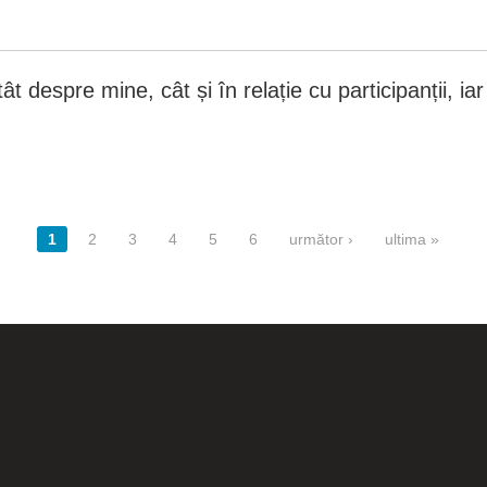
 despre mine, cât și în relație cu participanții, ia
1
2
3
4
5
6
următor ›
ultima »