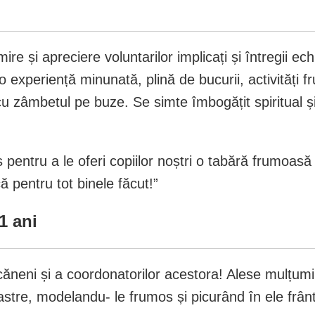
re și apreciere voluntarilor implicați și întregii ec
 experiență minunată, plină de bucurii, activități f
i cu zâmbetul pe buze. Se simte îmbogățit spiritual 
 pentru a le oferi copiilor noștri o tabără frumoasă 
ă pentru tot binele făcut!”
1 ani
căneni și a coordonatorilor acestora! Alese mulțumiri
oastre, modelandu- le frumos și picurând în ele frâ