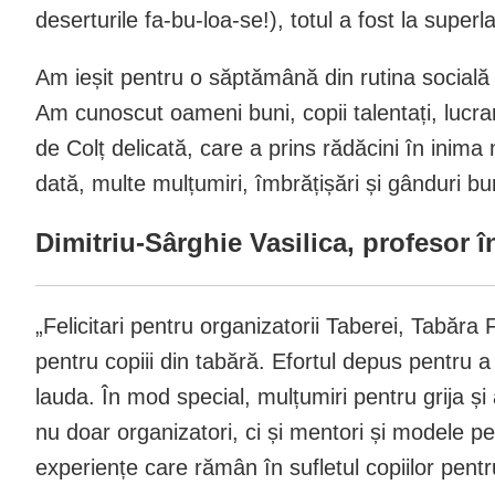
deserturile fa-bu-loa-se!), totul a fost la superla
Am ieșit pentru o săptămână din rutina socială 
Am cunoscut oameni buni, copii talentați, lucra
de Colț delicată, care a prins rădăcini în inim
dată, multe mulțumiri, îmbrățișări și gânduri bu
Dimitriu-Sârghie Vasilica, profesor î
„Felicitari pentru organizatorii Taberei, Tabăra 
pentru copiii din tabără. Efortul depus pentru 
lauda. În mod special, mulțumiri pentru grija și
nu doar organizatori, ci și mentori și modele pent
experiențe care rămân în sufletul copiilor pent