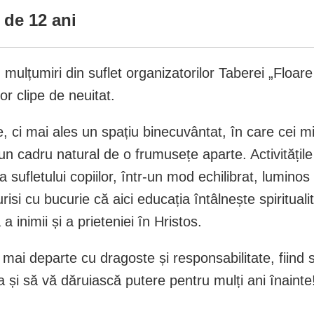
 de 12 ani
mulțumiri din suflet organizatorilor Taberei „Floare
or clipe de neuitat.
ci mai ales un spațiu binecuvântat, în care cei mic
 cadru natural de o frumusețe aparte. Activitățile 
 a sufletului copiilor, într-un mod echilibrat, lumino
risi cu bucurie că aici educația întâlnește spiritualit
 inimii și a prieteniei în Hristos.
 departe cu dragoste și responsabilitate, fiind sem
și să vă dăruiască putere pentru mulți ani înainte