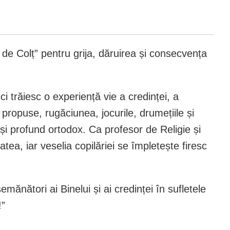
 de Colț” pentru grija, dăruirea și consecvența
i trăiesc o experiență vie a credinței, a
propuse, rugăciunea, jocurile, drumețiile și
s și profund ortodox. Ca profesor de Religie și
atea, iar veselia copilăriei se împletește firesc
ănători ai Binelui și ai credinței în sufletele
!”