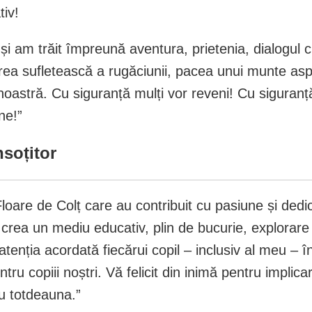
tiv!
și am trăit împreună aventura, prietenia, dialogul 
rea sufletească a rugăciunii, pacea unui munte asp
a noastră. Cu siguranță mulți vor reveni! Cu siguran
ne!”
nsoțitor
Floare de Colț care au contribuit cu pasiune și dedi
a crea un mediu educativ, plin de bucurie, explora
 atenția acordată fiecărui copil – inclusiv al meu – 
ru copiii noștri. Vă felicit din inimă pentru implica
ru totdeauna.”